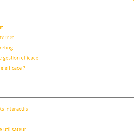
ut
nternet
keting
 gestion efficace
 efficace ?
s interactifs
 utilisateur