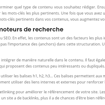
erminer quel type de contenu vous souhaitez rédiger. Ensu
 les mots-clés les plus pertinents. Une fois que vous avez 
mots-clés pertinents dans vos contenus, vous augmentez vos 
 moteurs de recherche
u SEO. En effet, les contenus sont un des facteurs les plus
ez pas l’importance des {anchors} dans cette structuration.
es intégrer de manière naturelle dans le contenu. Il faut éga
s qui proposent des contenus peu intéressants ou dupliqués
utiliser les balises h1, h2, h3… Ces balises permettent au
ement utiliser des liens internes et externes pour renforcer
netlinking pour améliorer le référencement de votre site. Le
 un site a de backlinks, plus il a de chances d’être bien réfé