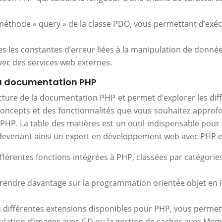
la méthode « query » de la classe PDO, vous permettant d’e
s les constantes d’erreur liées à la manipulation de donn
ec des services web externes.
 la documentation PHP
cture de la documentation PHP et permet d’explorer les dif
 concepts et des fonctionnalités que vous souhaitez approfo
en PHP. La table des matières est un outil indispensable pou
s, devenant ainsi un expert en développement web avec PHP 
ifférentes fonctions intégrées à PHP, classées par catégories
pprendre davantage sur la programmation orientée objet en 
s différentes extensions disponibles pour PHP, vous permett
ulation d’images avec GD ou la gestion de caches avec Me