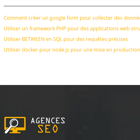
Comment créer un google form pour collecter des donné
Utiliser un framework PHP pour des applications web str
Utiliser BETWEEN en SQL pour des requêtes précises
Utiliser docker pour node.js pour une mise en production