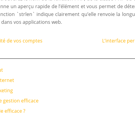
onne un aperçu rapide de l’élément et vous permet de déter
ction `strlen` indique clairement qu’elle renvoie la long
 dans vos applications web.
rité de vos comptes
L’interface pe
ut
nternet
keting
 gestion efficace
 efficace ?