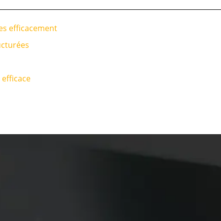
es efficacement
ucturées
 efficace