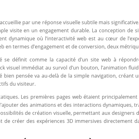
ccueillie par une réponse visuelle subtile mais significative
mple visite en un engagement durable. La conception de s
t dynamique où l’interactivité web est au cœur de l’expér
 web en termes d’engagement et de conversion, deux métrique
vité se définit comme la capacité d’un site web à répond
ack visuel immédiat au survol d’un bouton, l’animation flui
 bien pensée va au-delà de la simple navigation, créant un v
tifs du visiteur.
tiques. Les premières pages web étaient principalement d
d’ajouter des animations et des interactions dynamiques, t
ossibilités de création visuelle, permettant aux designers d’
de créer des expériences 3D immersives directement dans