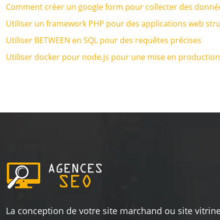
Comment créer un google form pour collecter des donné
Utiliser un framework PHP pour des applications web str
Utiliser BETWEEN en SQL pour des requêtes précises
Utiliser docker pour node.js pour une mise en production
La conception de votre site marchand ou site vitrine