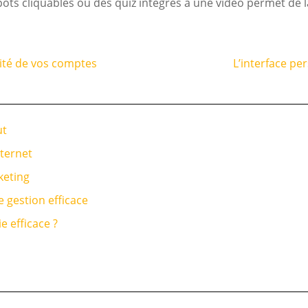
ots cliquables ou des quiz intégrés à une vidéo permet de 
rité de vos comptes
L’interface pe
ut
nternet
keting
 gestion efficace
 efficace ?