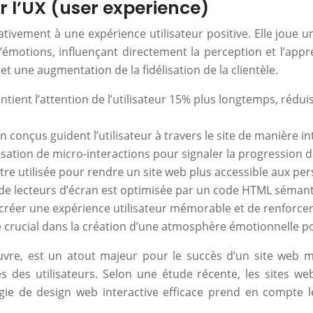
ur l’UX (user experience)
cativement à une expérience utilisateur positive. Elle joue un
’émotions, influençant directement la perception et l’appréc
t une augmentation de la fidélisation de la clientèle.
intient l’attention de l’utilisateur 15% plus longtemps, réd
 conçus guident l’utilisateur à travers le site de manière intu
ilisation de micro-interactions pour signaler la progression
 être utilisée pour rendre un site web plus accessible aux p
on de lecteurs d’écran est optimisée par un code HTML sémanti
 créer une expérience utilisateur mémorable et de renforcer
e crucial dans la création d’une atmosphère émotionnelle po
 œuvre, est un atout majeur pour le succès d’un site web
es utilisateurs. Selon une étude récente, les sites web q
 de design web interactive efficace prend en compte le r