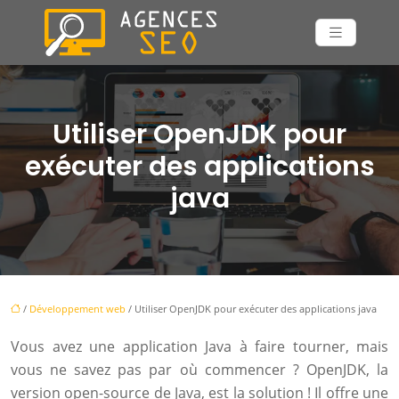
Utiliser OpenJDK pour
exécuter des applications
java
/
Développement web
/ Utiliser OpenJDK pour exécuter des applications java
Vous avez une application Java à faire tourner, mais
vous ne savez pas par où commencer ? OpenJDK, la
version open-source de Java, est la solution ! Il offre une